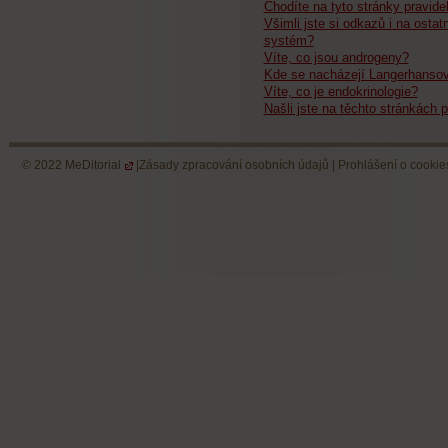
Chodíte na tyto stránky pravide
Všimli jste si odkazů i na ostat
systém?
Víte, co jsou androgeny?
Kde se nacházejí Langerhansov
Víte, co je endokrinologie?
Našli jste na těchto stránkách p
© 2022
MeDitorial
|
Zásady zpracování osobních údajů
|
Prohlášení o cookie