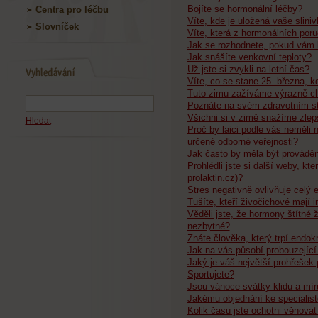
Bojíte se hormonální léčby?
Centra pro léčbu
Víte, kde je uložená vaše slini
Slovníček
Víte, která z hormonálních poru
Jak se rozhodnete, pokud vám l
Jak snášíte venkovní teploty?
Už jste si zvykli na letní čas?
Víte, co se stane 25. března, k
Tuto zimu zažíváme výrazně ch
Poznáte na svém zdravotním st
Všichni si v zimě snažíme zlepš
Hledat
Proč by laici podle vás neměli
určené odborné veřejnosti?
Jak často by měla být prováděn
Prohlédli jste si další weby, kt
prolaktin.cz)?
Stres negativně ovlivňuje celý 
Tušíte, kteří živočichové mají 
Věděli jste, že hormony štítné 
nezbytné?
Znáte člověka, který trpí endok
Jak na vás působí probouzející 
Jaký je váš největší prohřešek 
Sportujete?
Jsou vánoce svátky klidu a mír
Jakému objednání ke specialist
Kolik času jste ochotni věnovat