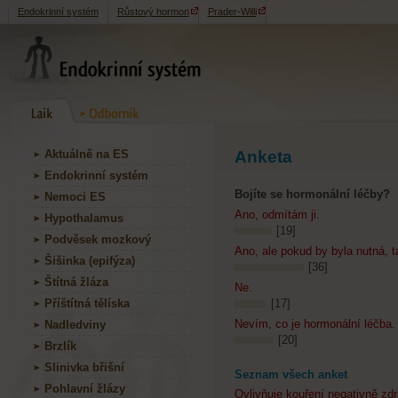
Endokrinní systém
Růstový hormon
Prader-Willi
Aktuálně na ES
Anketa
Endokrinní systém
Bojíte se hormonální léčby?
Nemoci ES
Ano, odmítám ji.
Hypothalamus
[19]
Podvěsek mozkový
Ano, ale pokud by byla nutná, t
Šišinka (epifýza)
[36]
Štítná žláza
Ne.
Příštítná tělíska
[17]
Nevím, co je hormonální léčba.
Nadledviny
[20]
Brzlík
Slinivka břišní
Seznam všech anket
Pohlavní žlázy
Ovlivňuje kouření negativně zd