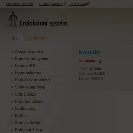
Endokrinní systém
Růstový hormon
Prader-Willi
Aktuálně na ES
Kontakt
Endokrinní systém
MeDitorial +
Nemoci ES
Lékařský dům
Hypothalamus
Sokolská 31/490
120 26 Praha 2
Podvěsek mozkový
Šišinka (epifýza)
Štítná žláza
Příštítná tělíska
Nadledviny
Brzlík
Slinivka břišní
Pohlavní žlázy