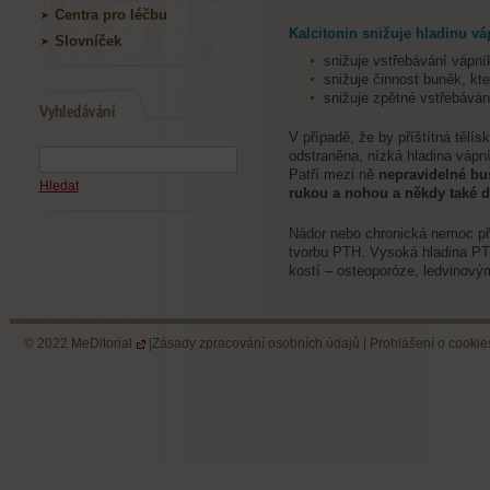
Centra pro léčbu
Kalcitonin
snižuje hladinu vá
Slovníček
snižuje vstřebávání vápní
snižuje činnost buněk, kte
snižuje zpětné vstřebáván
V případě, že by příštítná tělís
odstraněna, nízká hladina vápn
Patří mezi ně
nepravidelné buš
Hledat
rukou a nohou a někdy také d
Nádor nebo chronická nemoc př
tvorbu PTH. Vysoká hladina PTH
kostí – osteoporóze, ledvinov
© 2022
MeDitorial
|
Zásady zpracování osobních údajů
|
Prohlášení o cookie