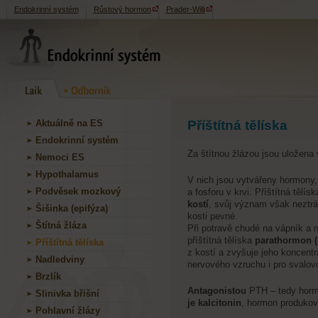
Endokrinní systém
Růstový hormon
Prader-Willi
Aktuálně na ES
Příštítná tělíska
Endokrinní systém
Za štítnou žlázou jsou uložena
Nemoci ES
Hypothalamus
V nich jsou vytvářeny hormony,
Podvěsek mozkový
a fosforu v krvi. Příštítná tělís
kostí
, svůj význam však neztrác
Šišinka (epifýza)
kosti pevné.
Štítná žláza
Při potravě chudé na vápník a n
příštítná tělíska
parathormon 
Příštítná tělíska
z kostí a zvyšuje jeho koncentr
Nadledviny
nervového vzruchu i pro svalov
Brzlík
Antagonistou
PTH – tedy horm
Slinivka břišní
je kalcitonin
, hormon produkova
Pohlavní žlázy