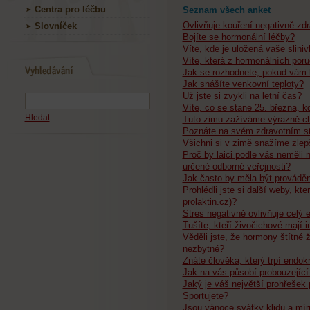
Centra pro léčbu
Seznam všech anket
Ovlivňuje kouření negativně zd
Slovníček
Bojíte se hormonální léčby?
Víte, kde je uložená vaše slini
Víte, která z hormonálních poru
Jak se rozhodnete, pokud vám l
Jak snášíte venkovní teploty?
Už jste si zvykli na letní čas?
Víte, co se stane 25. března, k
Hledat
Tuto zimu zažíváme výrazně ch
Poznáte na svém zdravotním st
Všichni si v zimě snažíme zlepš
Proč by laici podle vás neměli
určené odborné veřejnosti?
Jak často by měla být prováděn
Prohlédli jste si další weby, kt
prolaktin.cz)?
Stres negativně ovlivňuje celý 
Tušíte, kteří živočichové mají 
Věděli jste, že hormony štítné 
nezbytné?
Znáte člověka, který trpí endok
Jak na vás působí probouzející 
Jaký je váš největší prohřešek 
Sportujete?
Jsou vánoce svátky klidu a mír