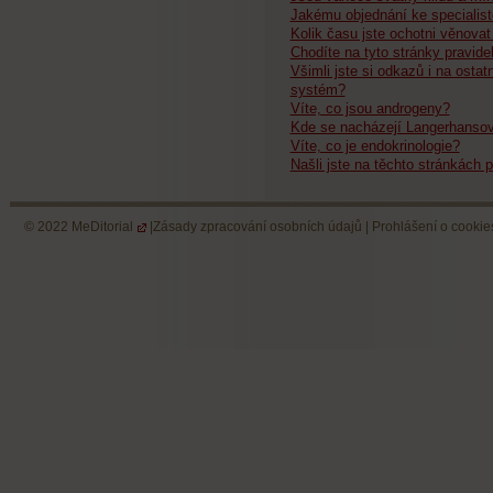
Jakému objednání ke specialist
Kolik času jste ochotni věnovat
Chodíte na tyto stránky pravide
Všimli jste si odkazů i na ostat
systém?
Víte, co jsou androgeny?
Kde se nacházejí Langerhansov
Víte, co je endokrinologie?
Našli jste na těchto stránkách p
© 2022
MeDitorial
|
Zásady zpracování osobních údajů
|
Prohlášení o cookie