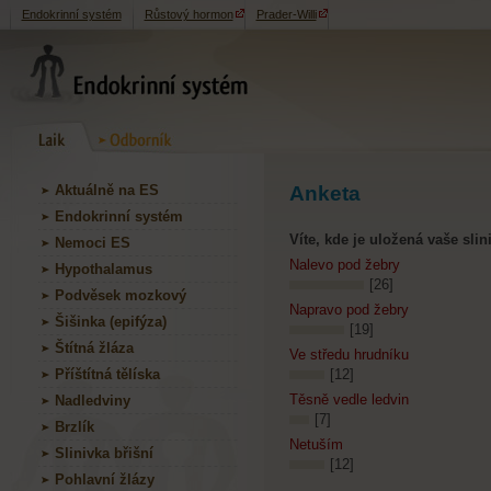
Endokrinní systém
Růstový hormon
Prader-Willi
Aktuálně na ES
Anketa
Endokrinní systém
Víte, kde je uložená vaše slin
Nemoci ES
Nalevo pod žebry
Hypothalamus
[26]
Podvěsek mozkový
Napravo pod žebry
Šišinka (epifýza)
[19]
Štítná žláza
Ve středu hrudníku
Příštítná tělíska
[12]
Těsně vedle ledvin
Nadledviny
[7]
Brzlík
Netuším
Slinivka břišní
[12]
Pohlavní žlázy