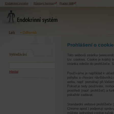
Endokrinní systém
Růstový hormon
Prader-Willi
Prohlášení o cookie
Tato webová stránka
(www.endo
tzv. cookies. Cookie je krátký 
stránka odešle do prohlížeče. S
Hledat
Používáme je například k uklád
pohybu a chování návštěvníků n
webu, např. pomáhají při Vašem
Pokud je tedy používáte, mohou
prostředí (např. prohlížeč) a f
pokaždé zadávat.
Standardní webové prohlížeče (I
Chrome apod.) podporují správu
můžete jednotlivé cookie ručně 