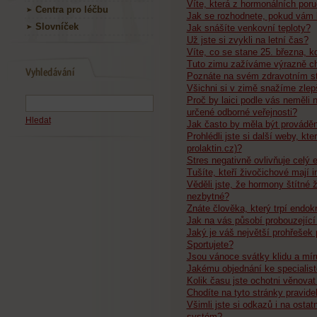
Víte, která z hormonálních poru
Centra pro léčbu
Jak se rozhodnete, pokud vám l
Slovníček
Jak snášíte venkovní teploty?
Už jste si zvykli na letní čas?
Víte, co se stane 25. března, k
Tuto zimu zažíváme výrazně ch
Poznáte na svém zdravotním st
Všichni si v zimě snažíme zlepš
Proč by laici podle vás neměli
určené odborné veřejnosti?
Hledat
Jak často by měla být prováděn
Prohlédli jste si další weby, kt
prolaktin.cz)?
Stres negativně ovlivňuje celý 
Tušíte, kteří živočichové mají 
Věděli jste, že hormony štítné 
nezbytné?
Znáte člověka, který trpí endok
Jak na vás působí probouzející 
Jaký je váš největší prohřešek 
Sportujete?
Jsou vánoce svátky klidu a mír
Jakému objednání ke specialist
Kolik času jste ochotni věnovat
Chodíte na tyto stránky pravide
Všimli jste si odkazů i na ostat
systém?