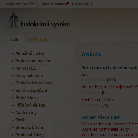
Endokrinní systém
Růstový hormon
Prader-Willi
Aktuálně na ES
Anketa
Endokrinní systém
Našli jste na těchto stránkách
Nemoci ES
Ano.
Hypothalamus
[108]
Podvěsek mozkový
Ne, ale byly tu jiné zajímavé in
Šišinka (epifýza)
[86]
Štítná žláza
Zbytečná návštěva.
Příštítná tělíska
[84]
Nadledviny
Seznam všech anket
Brzlík
Ovlivňuje kouření negativně zd
Slinivka břišní
Bojíte se hormonální léčby?
Víte, kde je uložená vaše slini
Pohlavní žlázy