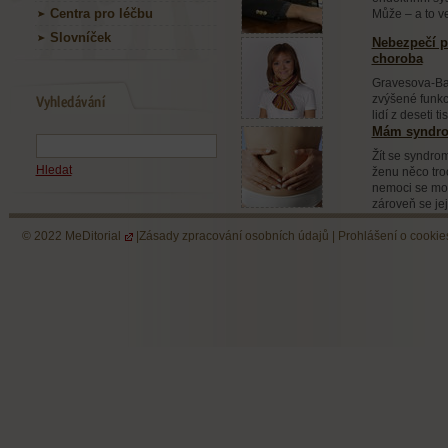
Centra pro léčbu
Může – a to v
Slovníček
Nebezpečí p
choroba
Gravesova-Bas
zvýšené funkce
lidí z deseti t
Mám syndrom
Žít se syndro
Hledat
ženu něco tro
nemoci se moh
zároveň se je
© 2022
MeDitorial
|
Zásady zpracování osobních údajů
|
Prohlášení o cookie