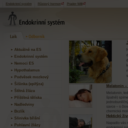
Endokrinní systém
Růstový hormon
Prader-Willi
Aktuálně na ES
N
d
Endokrinní systém
d
Nemoci ES
k
Hypothalamus
n
s
Podvěsek mozkový
Šišinka (epifýza)
Melatonin – 
Štítná žláza
Melatonin, te
Příštítná tělíska
špatně) spíme
jednobuněčnýc
Nadledviny
savce – s člo
Brzlík
chemická mol
Hektický živ
Slinivka břišní
Napadlo vás ně
Pohlavní žlázy
endokrinní sy