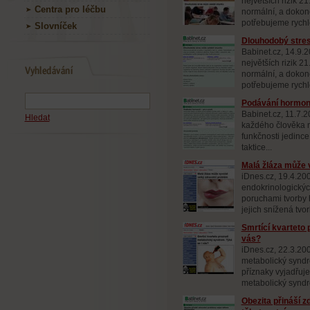
největších rizik 21
Centra pro léčbu
normální, a dokon
potřebujeme rychle
Slovníček
Dlouhodobý stres
Babinet.cz, 14.9.
největších rizik 21
normální, a dokon
potřebujeme rychle
Podávání hormonů
Babinet.cz, 11.7.
Hledat
každého člověka m
funkčnosti jedince
taktice...
Malá žláza může 
iDnes.cz, 19.4.200
endokrinologickýc
poruchami tvorby 
jejich snížená tvor
Smrtící kvarteto 
vás?
iDnes.cz, 22.3.200
metabolický syndr
příznaky vyjadřuje
metabolický syndr
Obezita přináší 