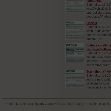
těhotenství
Babinet.cz, 15.3.2
vyspělých států.
energeticky bohatý
populace.Při obezi
Obezita
Babinet.cz, 4.3.20
států. Sedavé za
potravin si vybíraj
dochází ke...
Diabetes mellitus
zmůže jednotlive
Babinet.cz, 12.2.2
metabolická poruch
starověku.Spočívá
koncentraci cukru.
Jste těhotná? Hlíd
Babinet.cz, 1.2.2
jedno z nejkrásněj
skutečně bylo, je 
nastávající mamink
© 2022
MeDitorial
|
Zásady zpracování osobních údajů
|
Prohlášení o cookie