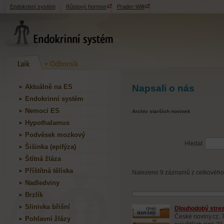
Endokrinní systém
Růstový hormon
Prader-Willi
Aktuálně na ES
Napsali o nás
Endokrinní systém
Nemoci ES
Archiv starších novinek
Hypothalamus
Podvěsek mozkový
Hledat
Šišinka (epifýza)
Štítná žláza
Příštítná tělíska
Nalezeno 9 záznamů z celkového p
Nadledviny
Brzlík
Slinivka břišní
Dlouhodobý stres
České noviny.cz, 
Pohlavní žlázy