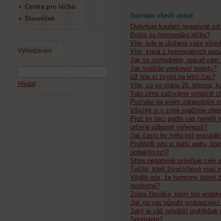
Centra pro léčbu
Seznam všech anket
Slovníček
Ovlivňuje kouření negativně zd
Bojíte se hormonální léčby?
Víte, kde je uložená vaše slini
Víte, která z hormonálních poru
Jak se rozhodnete, pokud vám l
Jak snášíte venkovní teploty?
Už jste si zvykli na letní čas?
Hledat
Víte, co se stane 25. března, k
Tuto zimu zažíváme výrazně ch
Poznáte na svém zdravotním st
Všichni si v zimě snažíme zlepš
Proč by laici podle vás neměli
určené odborné veřejnosti?
Jak často by měla být prováděn
Prohlédli jste si další weby, kt
prolaktin.cz)?
Stres negativně ovlivňuje celý 
Tušíte, kteří živočichové mají 
Věděli jste, že hormony štítné 
nezbytné?
Znáte člověka, který trpí endok
Jak na vás působí probouzející 
Jaký je váš největší prohřešek 
Sportujete?