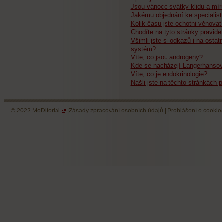
Jsou vánoce svátky klidu a mír
Jakému objednání ke specialist
Kolik času jste ochotni věnovat
Chodíte na tyto stránky pravide
Všimli jste si odkazů i na ostat
systém?
Víte, co jsou androgeny?
Kde se nacházejí Langerhansov
Víte, co je endokrinologie?
Našli jste na těchto stránkách p
© 2022
MeDitorial
|
Zásady zpracování osobních údajů
|
Prohlášení o cookie