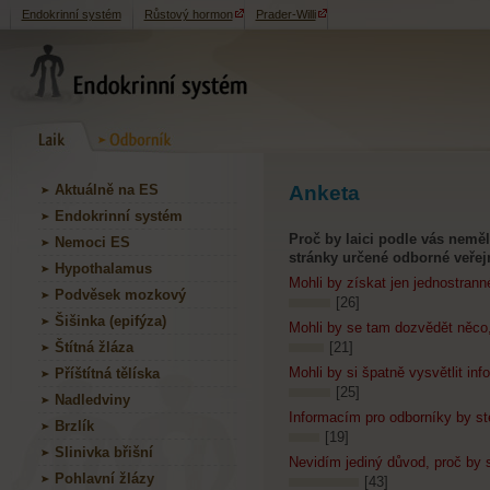
Endokrinní systém
Růstový hormon
Prader-Willi
Aktuálně na ES
Anketa
Endokrinní systém
Proč by laici podle vás nemě
Nemoci ES
stránky určené odborné veřej
Hypothalamus
Mohli by získat jen jednostrann
Podvěsek mozkový
[26]
Šišinka (epifýza)
Mohli by se tam dozvědět něco,
Štítná žláza
[21]
Mohli by si špatně vysvětlit in
Příštítná tělíska
[25]
Nadledviny
Informacím pro odborníky by st
Brzlík
[19]
Slinivka břišní
Nevidím jediný důvod, proč by 
Pohlavní žlázy
[43]