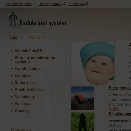
Endokrinní systém
Růstový hormon
Prader-Willi
Aktuálně na ES
P
Poruchy endokrinního
systému
p
h
Hypothalamus
o
Hypofýza
s
Štítná žláza
Estrogeny v 
Příštítná tělíska
U žen se záva
Nadledviny
transdermální
Pankreas
srovnatelně s 
čti více
Gonády
Pegvisomant
Akromegalie 
(GH) adenomem
resekce tumor