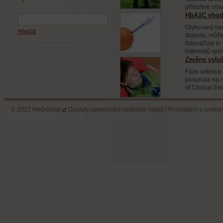
příslušné obla
HbA1C vhodn
Glykovaný he
Hledat
diabetu, může 
Naznačuje to 
internistů vyc
Změny vyluč
Fáze sekrece 
posunuta na r
of Clinical E
© 2022
MeDitorial
|
Zásady zpracování osobních údajů
|
Prohlášení o cookie