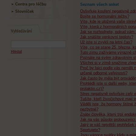
Centra pro léčbu
Seznam všech anket
Ovlivňuje kouření negativně zd
Slovníček
Bojíte se hormonální léčby?
Víte, kde je uložená vaše slini
Víte, která z hormonálních poru
Jak se rozhodnete, pokud vám l
Jak snášíte venkovní teploty?
Už jste si zvykli na letní čas?
Víte, co se stane 25. března, k
Hledat
Tuto zimu zažíváme výrazně ch
Poznáte na svém zdravotním st
Všichni si v zimě snažíme zlepš
Proč by laici podle vás neměli
určené odborné veřejnosti?
Jak často by měla být prováděn
Prohlédli jste si další weby, kt
prolaktin.cz)?
Stres negativně ovlivňuje celý 
Tušíte, kteří živočichové mají 
Věděli jste, že hormony štítné 
nezbytné?
Znáte člověka, který trpí endok
Jak na vás působí probouzející 
Jaký je váš největší prohřešek 
Sportujete?
Jsou vánoce svátky klidu a mír