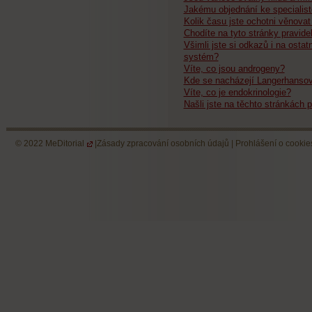
Jakému objednání ke specialist
Kolik času jste ochotni věnovat
Chodíte na tyto stránky pravide
Všimli jste si odkazů i na ostat
systém?
Víte, co jsou androgeny?
Kde se nacházejí Langerhansov
Víte, co je endokrinologie?
Našli jste na těchto stránkách p
© 2022
MeDitorial
|
Zásady zpracování osobních údajů
|
Prohlášení o cookie