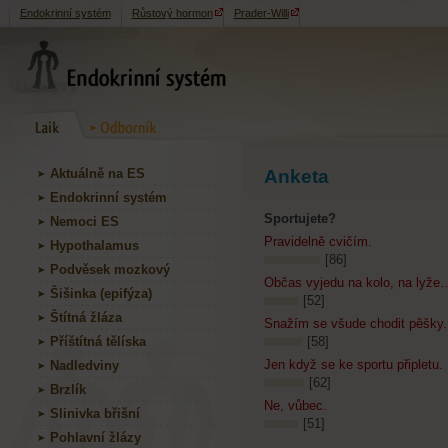
Endokrinní systém
Růstový hormon
Prader-Willi
Aktuálně na ES
Anketa
Endokrinní systém
Sportujete?
Nemoci ES
Pravidelně cvičím.
Hypothalamus
[86]
Podvěsek mozkový
Občas vyjedu na kolo, na lyže
Šišinka (epifýza)
[52]
Štítná žláza
Snažím se všude chodit pěšky.
Příštítná tělíska
[58]
Jen když se ke sportu připletu.
Nadledviny
[62]
Brzlík
Ne, vůbec.
Slinivka břišní
[51]
Pohlavní žlázy