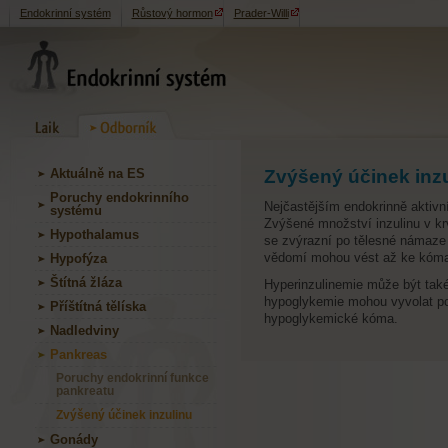
Endokrinní systém
Růstový hormon
Prader-Willi
Aktuálně na ES
Zvýšený účinek inz
Poruchy endokrinního
Nejčastějším endokrinně aktiv
systému
Zvýšené množství inzulinu v krv
Hypothalamus
se zvýrazní po tělesné námaze
vědomí mohou vést až ke kóma
Hypofýza
Štítná žláza
Hyperinzulinemie může být tak
hypoglykemie mohou vyvolat po
Příštítná tělíska
hypoglykemické kóma.
Nadledviny
Pankreas
Poruchy endokrinní funkce
pankreatu
Zvýšený účinek inzulinu
Gonády