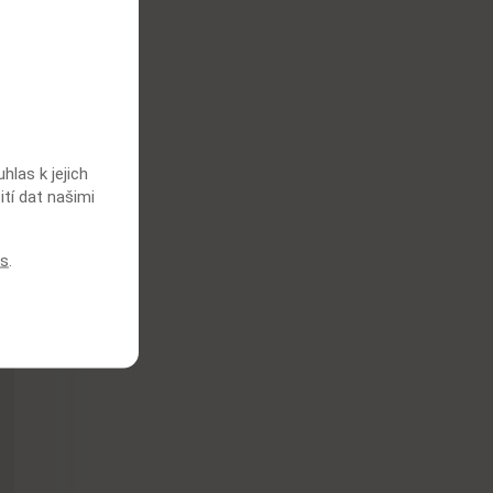
las k jejich
ití dat našimi
es
.