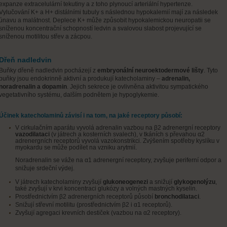
expanze extracelulární tekutiny a z toho plynoucí arteriální hypertenze.
Vylučování K+ a H+ distálními tubuly s následnou hypokalemií mají za následek
únavu a malátnost. Deplece K+ může způsobit hypokalemickou neuropatii se
sníženou koncentrační schopností ledvin a svalovou slabost projevující se
sníženou motilitou střev a zácpou.
Dřeň nadledvin
Buňky dřeně nadledvin pocházejí z
embryonální neuroektodermové lišty
. Tyto
buňky jsou endokrinně aktivní a produkují katecholaminy –
adrenalin,
noradrenalin a dopamin
. Jejich sekrece je ovlivněna aktivitou sympatického
vegetativního systému, dalším podnětem je hypoglykemie.
Účinek katecholaminů závisí i na tom, na jaké receptory působí:
V cirkulačním aparátu vyvolá adrenalin vazbou na β2 adrenergní receptory
vazodilataci
(v játrech a kosterních svalech), v tkáních s převahou α2
adrenergních receptorů vyvolá vazokonstrikci. Zvýšením spotřeby kyslíku v
myokardu se může podílet na vzniku arytmií.
Noradrenalin se váže na α1 adrenergní receptory, zvyšuje periferní odpor a
snižuje srdeční výdej.
V játrech katecholaminy zvyšují
glukoneogenezi
a snižují
glykogenolýzu
,
také zvyšují v krvi koncentraci glukózy a volných mastných kyselin.
Prostřednictvím β2 adrenergních receptorů působí
bronchodilataci
.
Snižují střevní motilitu (prostřednictvím β2 i α1 receptorů).
Zvyšují agregaci krevních destiček (vazbou na α2 receptory).