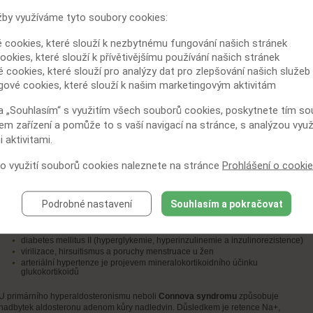
Příkladem primární hypofunkce kůry nadledvin může být její autoimunitní
žby využíváme tyto soubory cookies:
poškození –
Addisonova nemoc
. Nedostatek glukokortikoidů se zpočátku
projevuje ve stresových situacích, hypoglykemií jsou ohroženy spíše děti. U
é cookies, které slouží k nezbytnému fungování našich stránek
dospělých vyplývají hlavní komplikace z nedostatku mineralokortikoidů, který
ookies, které slouží k přívětivějšímu používání našich stránek
působí dehydrataci a hyperkalemii.
é cookies, které slouží pro analýzy dat pro zlepšování našich služeb
gové cookies, které slouží k našim marketingovým aktivitám
Hyperkortikalismus
Příčinou
hyperfunkce
kůry nadledvin může být adenom, karcinom nebo
a „Souhlasím“ s využitím všech souborů cookies, poskytnete tím souh
hyperplazie kůry nadledvin podmíněná zvýšenou sekrecí ACTH, která je
em zařízení a pomůže to s vaší navigací na stránce, s analýzou využ
způsobena adenomem hypofýzy (
Cushingova nemoc
) nebo jeho ektopickou
 aktivitami.
produkcí.
 o využití souborů cookies naleznete na stránce
Prohlášení o cooki
Cushingův syndrom je soubor klinických příznaků charakteristických pro
nadbytek glukokortikoidů:
centrální obezita
Podrobné nastavení
Souhlasím a pokračovat
měsíčkovitý obličej
svalová atrofie a slabost
atrofie kůže a podkoží, tvorba strií
diabetes mellitus II (hyperglykemie, hyperinzulinemie a inzulinorezistence)
virilizace, hirsuitismus a poruchy menstruace u žen
arteriální hypertenze je projevem mineralokortikoidního účinku
glukokortikoidů
U primárního hyperaldosteronismu neboli
Connova syndromu
způsobuje
nadbytek aldosteronu adenom kůry nadledvin. Důsledkem je retence Na+,