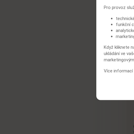
Pro provoz slu
technick
funkční c
analytick
marketin
Když kliknete n
ukládání ve vaš
marketingovými
Více informací