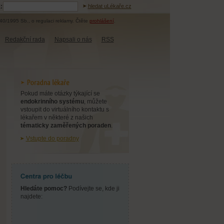
:
hledat uLékaře.cz
40/1995 Sb., o regulaci reklamy. Čtěte
prohlášení
.
Redakční rada
Napsali o nás
RSS
Pokud máte otázky týkající se
endokrinního systému
, můžete
vstoupit do virtuálního kontaktu s
lékařem v některé z našich
tématicky zaměřených poraden
.
Vstupte do poradny
Hledáte pomoc?
Podívejte se, kde ji
najdete: