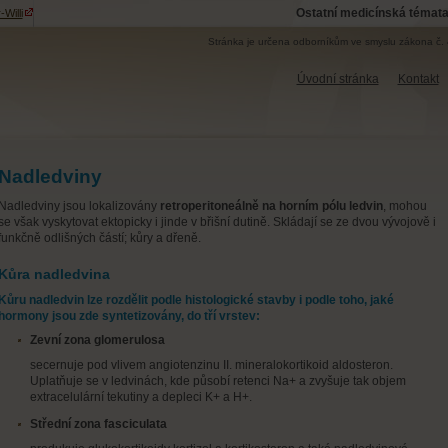
Ostatní medicínská témata
Willi
Stránka je určena odborníkům ve smyslu zákona č. 
Úvodní stránka
Kontakt
Nadledviny
Nadledviny jsou lokalizovány
retroperitoneálně na horním pólu ledvin
, mohou
se však vyskytovat ektopicky i jinde v břišní dutině. Skládají se ze dvou vývojově i
funkčně odlišných částí; kůry a dřeně.
Kůra nadledvina
Kůru nadledvin lze rozdělit podle histologické stavby i podle toho, jaké
hormony jsou zde syntetizovány, do tří vrstev:
Zevní zona glomerulosa
secernuje pod vlivem angiotenzinu II. mineralokortikoid aldosteron.
Uplatňuje se v ledvinách, kde působí retenci Na+ a zvyšuje tak objem
extracelulární tekutiny a depleci K+ a H+.
Střední zona fasciculata