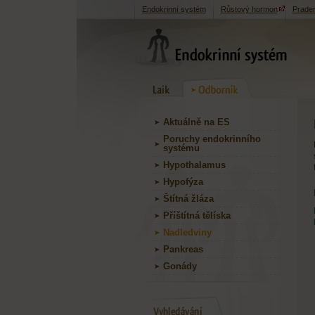
Endokrinní systém
Růstový hormon
Prader-
Aktuálně na ES
Poruchy endokrinního
systému
Hypothalamus
Hypofýza
Štítná žláza
Příštítná tělíska
Nadledviny
Pankreas
Gonády