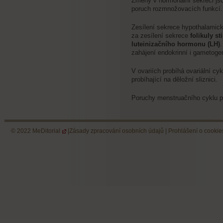
Změny v hormonální sekreci jso
poruch rozmnožovacích funkcí.
Zesílení sekrece hypothalamick
za zesílení sekrece
folikuly s
luteinizačního hormonu (LH)
.
zahájení endokrinní i gametogenn
V ovariích probíhá ovariální cyk
probíhající na děložní sliznici.
Poruchy menstruačního cyklu p
© 2022
MeDitorial
|
Zásady zpracování osobních údajů
|
Prohlášení o cookie