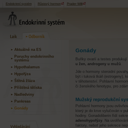
Endokrinní systém
Růstový hormon
Prader-Willi
Aktuálně na ES
Gonády
Poruchy endokrinního
Buňky ovarií a testes produkuj
systému
u žen, androgeny u mužů
.
Hypothalamus
Jde o hormony steroidní pova
Hypofýza
být i tuková tkáň (estrogeny), 
Štítná žláza
v těhotenství. Pohlavní hormon
či ženského fenotypu, pro zdárn
Příštítná tělíska
Nadledviny
Mužský reprodukční sy
Pankreas
Pohlavní hormony jsou ovlivň
Gonády
který je do krve vylučován v pu
hodiny. Gonadoliberin řídí sekr
adenohypofýzy
. Na uvolňován
faktory, neboť jeho sekrece nep