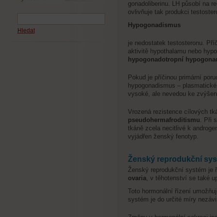
gonadoliberinu. LH působí na r
ovlivňuje tak produkci testoste
Hypogonadismus
Hledat
je nedostatek testosteronu. Př
aktivitě hypothalamu nebo hypo
hypogonadotropní hypogona
Pokud je příčinou primární poru
hypogonadismus – plasmatické 
vysoké, ale nevedou ke zvýšen
Vrozená rezistence cílových 
pseudohermafroditismu
. Při 
tkáně zcela necitlivé k androg
vyjádřen ženský fenotyp.
Ženský reprodukční sy
Ženský reprodukční systém je 
ovaria
, v těhotenství se také up
Toto hormonální řízení umožňuj
systém je do určité míry nezáv