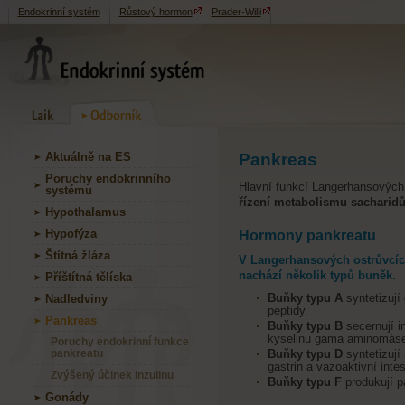
Endokrinní systém
Růstový hormon
Prader-Willi
Aktuálně na ES
Pankreas
Poruchy endokrinního
Hlavní funkcí Langerhansových o
systému
řízení metabolismu sacharid
Hypothalamus
Hypofýza
Hormony pankreatu
Štítná žláza
V Langerhansových ostrůvcích
nachází několik typů buněk.
Příštítná tělíska
Buňky typu A
syntetizuj
Nadledviny
peptidy.
Pankreas
Buňky typu B
secernují i
kyselinu gama aminomáse
Poruchy endokrinní funkce
pankreatu
Buňky typu D
syntetizuj
gastrin a vazoaktivní intes
Zvýšený účinek inzulinu
Buňky typu F
produkují p
Gonády