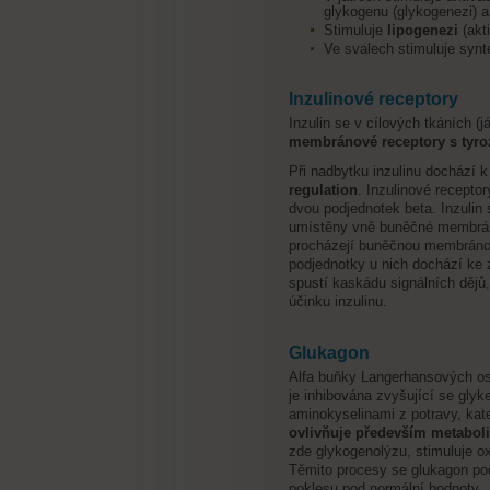
glykogenu (glykogenezi) a
Stimuluje
lipogenezi
(akt
Ve svalech stimuluje synt
Inzulinové receptory
Inzulin se v cílových tkáních (j
membránové receptory s tyroz
Při nadbytku inzulinu dochází 
regulation
. Inzulinové receptor
dvou podjednotek beta. Inzulin 
umístěny vně buněčné membrány
procházejí buněčnou membránou 
podjednotky u nich dochází ke 
spustí kaskádu signálních dějů
účinku inzulinu.
Glukagon
Alfa buňky Langerhansových os
je inhibována zvyšující se glyk
aminokyselinami z potravy, kat
ovlivňuje především metabolic
zde glykogenolýzu, stimuluje ox
Těmito procesy se glukagon pod
poklesu pod normální hodnoty.