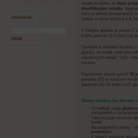
Inzulin je složen ze
dvou polyp
disulfidovými můstky
. Nejprv
který je během postranslační mo
skládá ze dvou řetězů A a B, kt
V Golgiho aparátu je protein C o
krátký poločas (3–5 min) a je d
Hledat
Stimulem k uvolnění inzulinu z
glukózy do buněk vede přes cel
vápníkových kanálů. Ca2+ vsto
inzulinu.
Organismus denně vytvoří
50 j
jednotka (IU) je množství inzuli
hladovějícího 24 hodin sníží gl
Účinky inzulinu lze shrnout v
Usnadňuje vstup
glukózy
transportérů v cytoplasm
Také zvyšuje množství
am
buněk.
Má anabolické účinky – s
proteolýzu
.
V játrech stimuluje aktiv