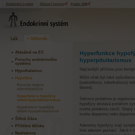
Endokrinní systém
Růstový hormon
Prader-Willi
Aktuálně na ES
Hyperfunkce hypofý
hyperpituitarismus
Poruchy endokrinního
systému
Nejčastější příčinou jsou benig
Hypothalamus
Může však být také způsobena 
Hypofýza
(sarkoidózou, tuberkulózou) n
Poruchy funkce
liberinů.
adenohypofýzy
Hyperfunkce hypofýzy
Sekrece prolaktinu je regulová
neboli hyperpituitarismus
hypofýzy dostává portálním sys
Hypofunkce hypofýzy
tvorba prolaktinu zesílí. Stejný
neboli hypopituitarismus
tvorbu dopaminu nebo dopamino
Štítná žláza
Adenomy hypofýzy mají symptom
Příštítná tělíska
linie adenom pochází. Jde-li o
Nadledviny