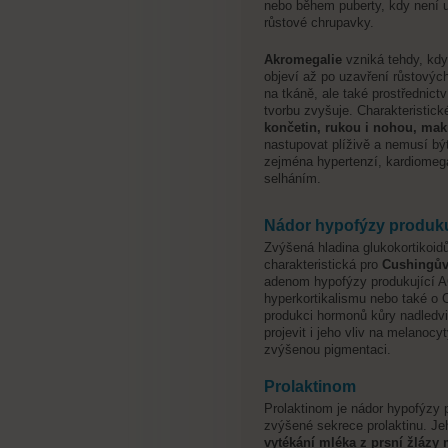
nebo během puberty, kdy není u
růstové chrupavky.
Akromegalie
vzniká tehdy, kdy
objeví až po uzavření růstovýc
na tkáně, ale také prostřednictv
tvorbu zvyšuje. Charakteristic
končetin, rukou i nohou, mak
nastupovat plíživě a nemusí b
zejména hypertenzí, kardiomega
selháním.
Nádor hypofýzy produk
Zvýšená hladina glukokortikoidů
charakteristická pro
Cushingů
adenom hypofýzy produkující A
hyperkortikalismu nebo také o
produkci hormonů kůry nadledv
projevit i jeho vliv na melanoc
zvýšenou pigmentaci.
Prolaktinom
Prolaktinom je nádor hypofýzy pr
zvýšené sekrece prolaktinu. J
vytékání mléka z prsní žlázy