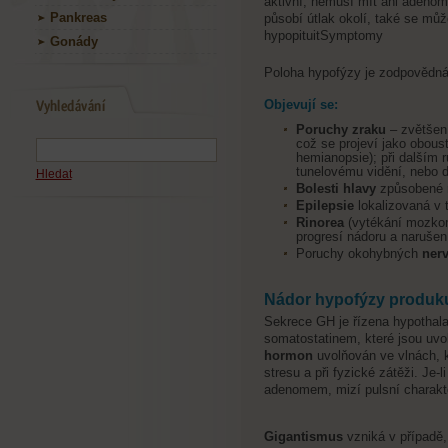
aktivní, nemusí mít ani adeno
Pankreas
působí útlak okolí, také se můž
hypopituitSymptomy
Gonády
Poloha hypofýzy je zodpovědná 
Objevují se:
Poruchy zraku
– zvětšení
což se projeví jako obous
hemianopsie); při dalším 
tunelovému vidění, nebo
Hledat
Bolesti hlavy
způsobené 
Epilepsie
lokalizovaná v 
Rinorea
(vytékání mozko
progresí nádoru a narušen
Poruchy okohybných
ner
Nádor hypofýzy produku
Sekrece GH je řízena hypothal
somatostatinem, které jsou uvo
hormon
uvolňován ve vlnách, k
stresu a při fyzické zátěži. Je
adenomem, mizí pulsní charakte
Gigantismus
vzniká v případě,