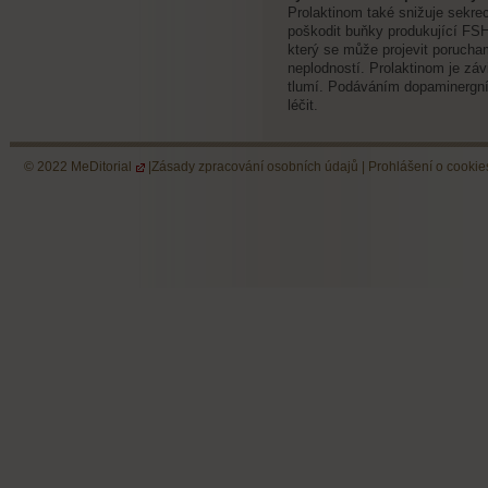
Prolaktinom také snižuje sekrec
poškodit buňky produkující FS
který se může projevit porucha
neplodností. Prolaktinom je záv
tlumí. Podáváním dopaminergníc
léčit.
© 2022
MeDitorial
|
Zásady zpracování osobních údajů
|
Prohlášení o cookie