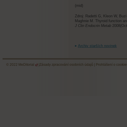
(mid)
Zdroj: Radetti G, Kleon W, Buzi 
Maghnie M. Thyroid function and
J Clin Endocrin Metab
2008(Oct
Archiv starších novinek
© 2022
MeDitorial
|
Zásady zpracování osobních údajů
|
Prohlášení o cookie