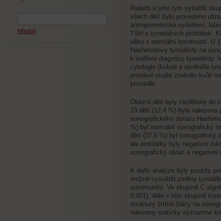
Radetti a jeho tým vyšetřili sk
všech dětí bylo provedeno ultr
antropometrické vyšetření, labo
Hledat
TSH a tyroidálních protilátek. K
věku s normální hmotností. U 12
Hashimotovy tyroiditidy na sono
k ověření diagnózy tyroiditidy
cytologie (koloid a ojedinělé ty
protokol studie změněn kvůli to
provádět.
Obézní děti byly rozděleny do č
23 dětí (12,4 %) byla nalezena p
sonografického obrazu Hashimoto
%) byl normální sonografický nál
dětí (37,6 %) byl sonografický 
ale protilátky byly negativní (s
sonografický obraz a negativní p
K další analýze byly použity po
možné vysvětlit změny tyroidáln
autoimunity. Ve skupině C signi
0,001), dále v této skupině ko
struktury štítné žlázy na sonogr
nalezeny staticky významné ko