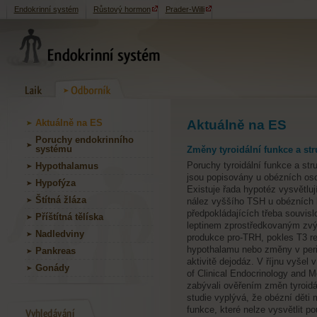
Endokrinní systém
Růstový hormon
Prader-Willi
Aktuálně na ES
Aktuálně na ES
Poruchy endokrinního
systému
Změny tyroidální funkce a str
Poruchy tyroidální funkce a str
Hypothalamus
jsou popisovány u obézních os
Hypofýza
Existuje řada hypotéz vysvětluj
Štítná žláza
nález vyššího TSH u obézních l
předpokládajících třeba souvisl
Příštítná tělíska
leptinem zprostředkovaným zv
Nadledviny
produkce pro-TRH, pokles T3 re
hypothalamu nebo změny v peri
Pankreas
aktivitě dejodáz. V říjnu vyšel v
Gonády
of Clinical Endocrinology and M
zabývali ověřením změn tyroidál
studie vyplývá, že obézní děti m
funkce, které nelze vysvětlit p