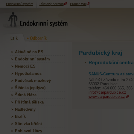
Endokrinní systém
Růstový hormon
Prader-Willi
Aktuálně na ES
Pardubický kraj
Endokrinní systém
Reprodukční centra 
Nemoci ES
Hypothalamus
SANUS-Centrum asistov
Nábřeží Závodu míru 274
Podvěsek mozkový
53002 Pardubice
Šišinka (epifýza)
telefon: 464 000 365, 366
info@carpardubice.cz
Štítná žláza
www.carpardubice.cz
Příštítná tělíska
Nadledviny
Brzlík
Slinivka břišní
Pohlavní žlázy