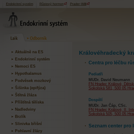
Endokrinní systém
Růstový hormon
Prader-Willi
Aktuálně na ES
Královéhradecký kr
Endokrinní systém
Centra pro léčbu 
Nemoci ES
Hypothalamus
Pediatři
MUDr. David Neumann
Podvěsek mozkový
FN Hradec Králové, Dětská
Šišinka (epifýza)
Sokolská 581, 500 05 Hra
Štítná žláza
Dospělí
Příštítná tělíska
MUDr. Jan Čáp, CSc.
Nadledviny
FN Hradec Králové, II. Inte
Sokolská 505, 500 05 Hra
Brzlík
Slinivka břišní
Seznam center pro 
Pohlavní žlázy