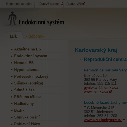
Endokrinní systém
Růstový hormon
Prader-Willi
Aktuálně na ES
Karlovarský kraj
Endokrinní systém
Reprodukční centra 
Nemoci ES
Hypothalamus
Nemocnice Karlovy Vary, 
Bezručova 19
Podvěsek mozkový
360 66 Karlovy Vary
Šišinka (epifýza)
telefon: 353 115 111
gynlekari@nemkv.cz
Štítná žláza
www.nemkv.cz
Příštítná tělíska
Léčebné lázně Jáchymov
Nadledviny
T.G.Masaryka 415
Brzlík
362 51 Jáchymov
telefon: 353 811 208
Slinivka břišní
www.laznejachymov.cz
Pohlavní žlázy