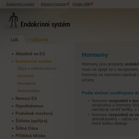
Endokrinní systém
Růstový hormon
Prader-Willi
Aktuálně na ES
Hormony
Endokrinní systém
Hormony jsou produkty
endokri
Žlázy s vnitřní sekrecí
musí se spojit se s receptorem,
hormony se nemohou navázat na 
Hormony
určeny.
Receptory
Homeostáza
Podle složení rozdělujeme d
Nemoci ES
hormony
rozpustné v tuc
strukturou) a hormony štít
Hypothalamus
nacházejí uvnitř buňky, v
Podvěsek mozkový
hormony
rozpustné ve v
aminokyselin) – vážou se
Šišinka (epifýza)
která buňku obaluje.
Štítná žláza
Příštítná tělíska