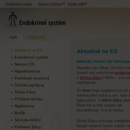
Endokrinní systém
Růstový hormon
Prader-Willi
Aktuálně na ES
Aktuálně na ES
Endokrinní systém
Hektický životní styl ohrožuje
Nemoci ES
Napadlo vás někdy, že může he
Hypothalamus
životní styl ovlivňovat
endokrin
a
štítnou žlázu
? Může – a to ve
Podvěsek mozkový
nepříjemně.
Šišinka (epifýza)
Že
stres
hraje negativní roli při
Štítná žláza
onemocnění srdce a cév, není
Příštítná tělíska
tajemstvím. U
štítné žlázy
plat
Řada lidí si toto spojení ale
Nadledviny
neuvědomuje. A to je chyba.
Brzlík
Slinivka břišní
Štítná žláza ovlivňuje metaboli
Na její správné funkci záleží i
Pohlavní žlázy