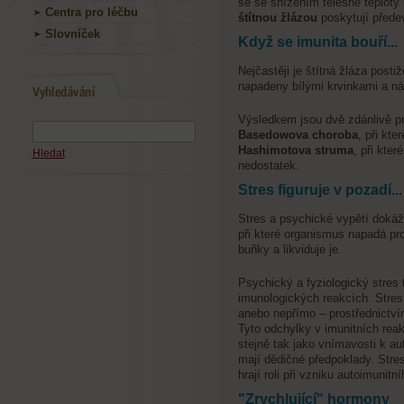
se se snížením tělesné teploty
Centra pro léčbu
štítnou žlázou
poskytují přede
Slovníček
Když se imunita bouří...
Nejčastěji je štítná žláza post
napadeny bílými krvinkami a ná
Výsledkem jsou dvě zdánlivě p
Basedowova choroba
, při kte
Hashimotova struma
, při kte
Hledat
nedostatek.
Stres figuruje v pozadí...
Stres a psychické vypětí dokáž
při které organismus napadá pr
buňky a likviduje je.
Psychický a fyziologický stres 
imunologických reakcích. Stres
anebo nepřímo – prostřednictví
Tyto odchylky v imunitních reak
stejně tak jako vnímavosti k au
mají dědičné předpoklady. Stres
hrají roli při vzniku autoimunitn
"Zrychlující" hormony