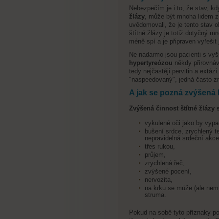
Nebezpečím je i to, že stav, kd
žlázy
, může být mnoha lidem zp
uvědomovali, že je tento stav 
štítné žlázy je totiž dotyčný 
méně spí a je připraven vyřešit 
Ne nadarmo jsou pacienti s vyšš
hypertyreózou
někdy přirovná
tedy nejčastěji pervitin a extázi
"naspeedovaný", jedná často zr
A jak se pozná zvýšená 
Zvýšená činnost štítné žlázy 
vykulené oči jako by vypa
bušení srdce, zrychlený te
nepravidelná srdeční akce
třes rukou,
průjem,
zrychlená řeč,
zvýšené pocení,
nervozita,
na krku se může (ale nemus
struma.
Pokud na sobě tyto příznaky po