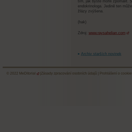
tím, jak byste mohli zpomalit. 
endokrinologa. Jedině ten může 
žlázy zvýšena.
(hak)
Zdroj:
www.raysahelian.com
Archiv starších novinek
© 2022
MeDitorial
|
Zásady zpracování osobních údajů
|
Prohlášení o cookie