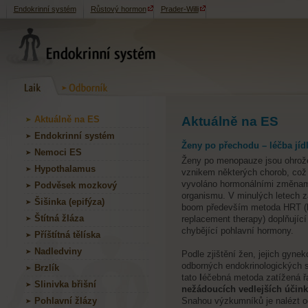
Endokrinní systém
Růstový hormon
Prader-Willi
Aktuálně na ES
Aktuálně na ES
Endokrinní systém
Ženy po přechodu – léčba jíd
Nemoci ES
Ženy po menopauze jsou ohrož
Hypothalamus
vznikem některých chorob, což 
vyvoláno hormonálními změnam
Podvěsek mozkový
organismu. V minulých letech z
Šišinka (epifýza)
boom především metoda HRT (
Štítná žláza
replacement therapy) doplňující
chybějící pohlavní hormony.
Příštítná tělíska
Nadledviny
Podle zjištění žen, jejich gynek
odborných endokrinologických s
Brzlík
tato
l
éčebná metoda zatížená ř
Slinivka břišní
nežádoucích vedlejších účin
Pohlavní žlázy
Snahou výzkumníků je nalézt 