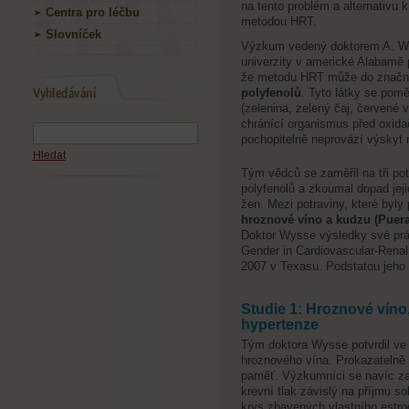
na tento problém a alternativu k
Centra pro léčbu
metodou HRT.
Slovníček
Výzkum vedený doktorem A. 
univerzity v americké Alabamě 
že metodu HRT může do značné
polyfenolů
. Tyto látky se pomě
(zelenina, zelený čaj, červené 
chránící organismus před oxid
pochopitelně neprovází výskyt 
Hledat
Tým vědců se zaměřil na tři p
polyfenolů a zkoumal dopad je
žen. Mezi potraviny, které byl
hroznové víno a kudzu (Puerar
Doktor Wysse výsledky své prá
Gender in Cardiovascular-Renal
2007 v Texasu. Podstatou jeho s
Studie 1: Hroznové víno
hypertenze
Tým doktora Wysse potvrdil ve s
hroznového vína. Prokazatelně 
paměť. Výzkumníci se navíc zam
krevní tlak závislý na příjmu so
krys zbavených vlastního estr