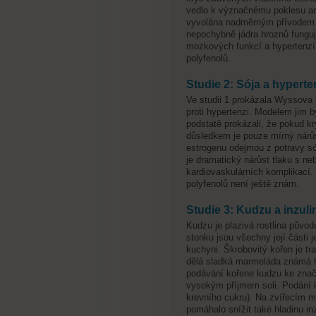
vedlo k význačnému poklesu arte
vyvolána nadměrným přívodem s
nepochybně jádra hroznů fungují
mozkových funkcí a hypertenzí.
polyfenolů.
Studie 2: Sója a hyperte
Ve studii 1 prokázala Wyssova l
proti hypertenzi. Modelem jim b
podstatě prokázali, že pokud kr
důsledkem je pouze mírný nárůs
estrogenu odejmou z potravy só
je dramatický nárůst tlaku s n
kardiovaskulárních komplikací
polyfenolů není ještě znám.
Studie 3: Kudzu a inzuli
Kudzu je plazivá rostlina půvo
stonku jsou všechny její části j
kuchyni. Škrobovitý kořen je tr
dělá sladká marmeláda známá h
podávání kořene kudzu ke zna
vysokým příjmem soli. Podání k
krevního cukru). Na zvířecím m
pomáhalo snížit také hladinu in