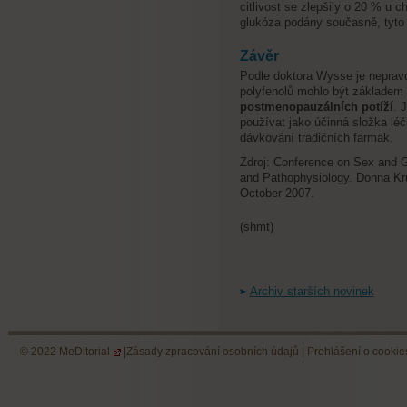
citlivost se zlepšily o 20 % u 
glukóza podány současně, tyto 
Závěr
Podle doktora Wysse je nepra
polyfenolů mohlo být základem 
postmenopauzálních potíží
. 
používat jako účinná složka léč
dávkování tradičních farmak.
Zdroj: Conference on Sex and G
and Pathophysiology. Donna Kru
October 2007.
(shmt)
Archiv starších novinek
© 2022
MeDitorial
|
Zásady zpracování osobních údajů
|
Prohlášení o cookie