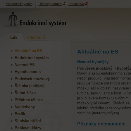
Endokrinní systém
Růstový hormon
Prader-Willi
Aktuálně na ES
Aktuálně na ES
Endokrinní systém
Nemoci hypofýzy
Nemoci ES
Podvěsek mozkový - hypofý
Hypothalamus
hlavní žlázou endokrinního syt
neboť produkcí vlastních horm
Podvěsek mozkový
reguluje funkce ostatních orgán
Šišinka (epifýza)
mozku leží v oblasti nazývané s
Štítná žláza
turcica, tedy v jamce kostí klín
je v blízkém kontaktu s očními 
Příštítná tělíska
mozkovými cévami. Skládá se 
Nadledviny
laloků: předního (adenohypofýz
zadního (neurohypofýza).
Brzlík
Slinivka břišní
Příznaky onemocnění
Pohlavní žlázy