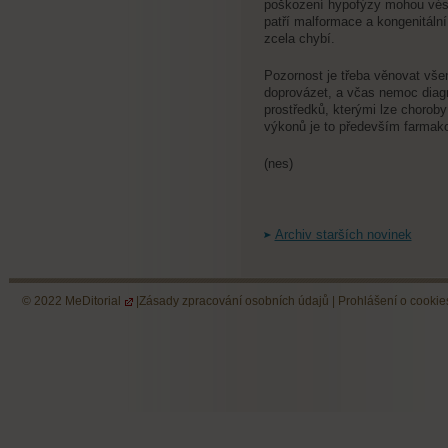
poškození hypofýzy mohou vés
patří malformace a kongenitáln
zcela chybí.
Pozornost je třeba věnovat vš
doprovázet, a včas nemoc diagn
prostředků, kterými lze choroby
výkonů je to především farmako
(nes)
Archiv starších novinek
© 2022
MeDitorial
|
Zásady zpracování osobních údajů
|
Prohlášení o cookie