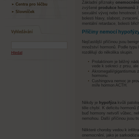
Základní příznaky
onemocnění
Centra pro léčbu
zvýšené
produkce hormonů
ž
Slovníček
sexuální vývoj nebo hmotnost. 
bolesti hlavy, slabost, zvracen
mentální retardace, bolesti břic
Příčiny nemocí hypofýz
Nejčastější příčinou jsou benig
množství hormonů. Podle typu 
rozdělují do několika skupin.
Hledat
Prolaktinom je běžný nádo
vede k sekreci z prsu, ale
Akromegalii/gigantismus 
hormonu.
Cushingova nemoc je pro
míře hormon ACTH.
Někdy je
hypofýza
kvůli patol
těle chybí. K deficitu hormonů 
buď hormony netvoří vůbec, nebo
nemohou. Další příčinou jsou t
Některé choroby vedou k infiltr
onemocnění, jako je sarkoidóz