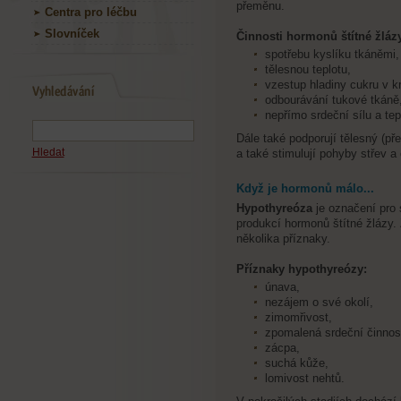
přeměnu.
Centra pro léčbu
Slovníček
Činnosti hormonů štítné žlázy
spotřebu kyslíku tkáněmi,
tělesnou teplotu,
vzestup hladiny cukru v kr
odbourávání tukové tkáně
nepřímo srdeční sílu a te
Dále také podporují tělesný (př
Hledat
a také stimulují pohyby střev a 
Když je hormonů málo...
Hypothyreóza
je označení pro
produkcí hormonů štítné žlázy.
několika příznaky.
Příznaky hypothyreózy:
únava,
nezájem o své okolí,
zimomřivost,
zpomalená srdeční činnos
zácpa,
suchá kůže,
lomivost nehtů.