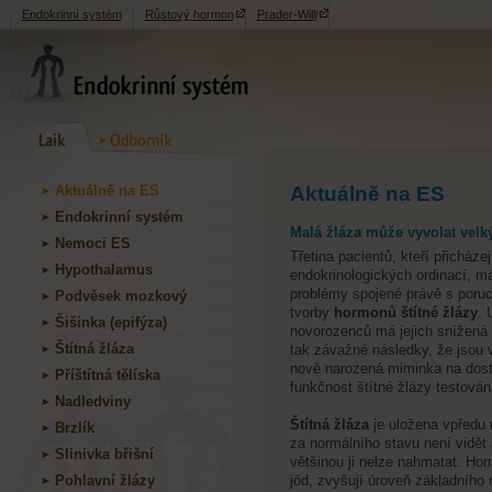
Endokrinní systém
Růstový hormon
Prader-Willi
Aktuálně na ES
Aktuálně na ES
Endokrinní systém
Malá žláza může vyvolat velk
Nemoci ES
Třetina pacientů, kteří přicházej
Hypothalamus
endokrinologických ordinací, m
problémy spojené právě s poru
Podvěsek mozkový
tvorby
hormonů štítné žlázy
. 
Šišinka (epifýza)
novorozenců má jejich snížená 
Štítná žláza
tak závažné následky, že jsou
nově narozená miminka na dos
Příštítná tělíska
funkčnost štítné žlázy testován
Nadledviny
Štítná žláza
je uložena vpředu 
Brzlík
za normálního stavu není vidět 
Slinivka břišní
většinou ji nelze nahmatat. Hor
Pohlavní žlázy
jód, zvyšují úroveň základního