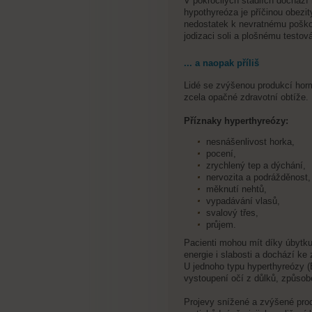
V pokročilých stadiích dochází
hypothyreóza je příčinou obezit
nedostatek k nevratnému poško
jodizaci soli a plošnému testov
... a naopak příliš
Lidé se zvýšenou produkcí hor
zcela opačné zdravotní obtíže.
Příznaky hyperthyreózy:
nesnášenlivost horka,
pocení,
zrychlený tep a dýchání,
nervozita a podrážděnost,
měknutí nehtů,
vypadávání vlasů,
svalový třes,
průjem.
Pacienti mohou mít díky úbytku
energie i slabosti a dochází ke 
U jednoho typu hyperthyreózy 
vystoupení očí z důlků, způsob
Projevy snížené a zvýšené prod