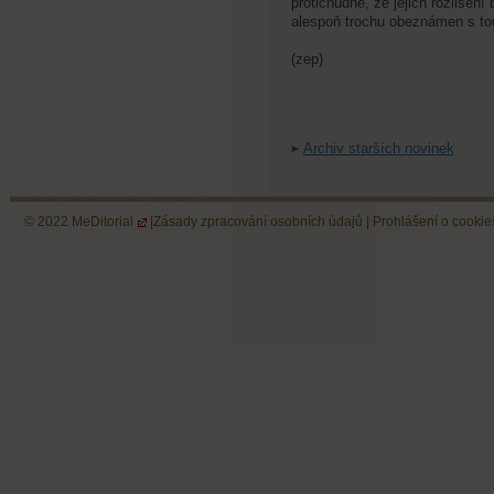
protichůdné, že jejich rozlišen
alespoň trochu obeznámen s tou
(zep)
Archiv starších novinek
© 2022
MeDitorial
|
Zásady zpracování osobních údajů
|
Prohlášení o cookie