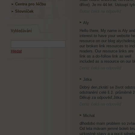
Centra pro léčbu
dříve). Je mi 44 let. Ustoupí ty
Slovníček
Dotaz čeká na odpověď
Aly
Hello there, My name is Aly and
interest to have your website h
resource on our blog alychidesi
our broken link resources to inc
readers. Our resource links are
Hledat
link as a do-follow link as well 
included as a resource on our b
Dotaz čeká na odpověď
Jitka
Dobrý den,zkrátí se život odstr
odstranění celé š.ž. průměrně 
Děkuji za odpověď,Jitka
Dotaz čeká na odpověď
Michal
dlhodobo mam problem so zvlad
Od leta mávam jemné boleti br
uzkostné stavy a a pocit silne