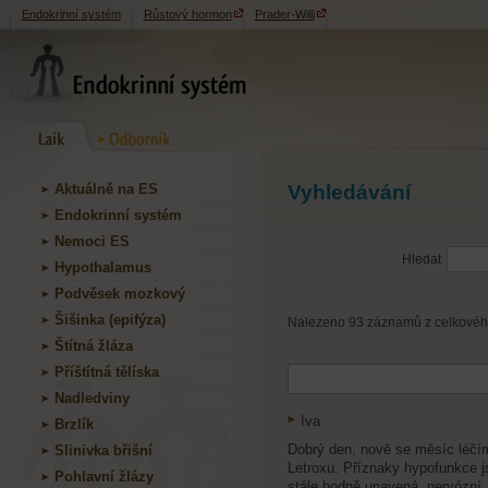
Endokrinní systém
Růstový hormon
Prader-Willi
Aktuálně na ES
Vyhledávání
Endokrinní systém
Nemoci ES
Hledat
Hypothalamus
Podvěsek mozkový
Šišinka (epifýza)
Nalezeno 93 záznamů z celkového 
Štítná žláza
Příštítná tělíska
Nadledviny
Iva
Brzlík
Dobrý den, nově se měsíc léčím
Slinivka břišní
Letroxu. Příznaky hypofunkce j
Pohlavní žlázy
stále hodně unavená, nervózní,