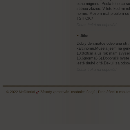
ocnu migrenu. Podla toho co so
stitnou zlazou. V lete ked mi 
norme. Mozem mat problem so st
TSH OK?
Dotaz čeká na odpověď
Jitka
Dobrý den,matce odebrána štít
karcinomu.Musela jsem na genet
10:8x8cm a už rok mám zvýšeno
13,6(norma6,5).Doporučil byste 
ještě druhé dítě.Děkuji za odpo
Dotaz čeká na odpověď
© 2022
MeDitorial
|
Zásady zpracování osobních údajů
|
Prohlášení o cookie